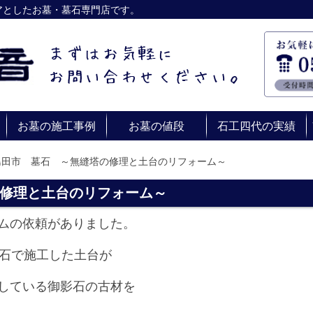
アとしたお墓・墓石専門店です。
お墓の施工事例
お墓の値段
石工四代の実績
島田市 墓石 ～無縫塔の修理と土台のリフォーム～
修理と土台のリフォーム～
ムの依頼がありました。
谷石で施工した土台が
している御影石の古材を