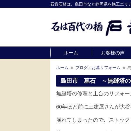
石音石材は、島田市など静岡県を施工エリ
ホーム
お客様の声
ホーム
»
ブログ
／
お墓リフォーム
»
島田市 墓石 ～無縫塔の
無縫塔の修理と土台のリフォー
60年ほど前に土建屋さんが大
崩れてしまったので、ストック